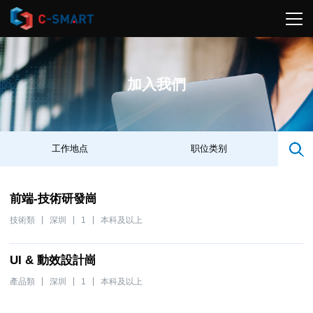
加入我們
前端-技術研發崗
技術類
深圳
1
本科及以上
UI & 動效設計崗
產品類
深圳
1
本科及以上