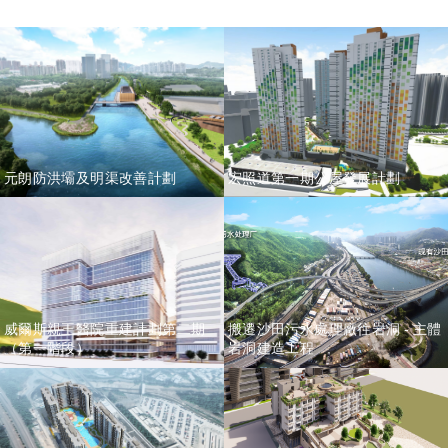
元朗防洪壩及明渠改善計劃
宏照道第一期公屋發展計劃
威爾斯親王醫院重建計劃第二期
搬遷沙田污水處理廠往岩洞 - 主體
（第一階段）
岩洞建造工程