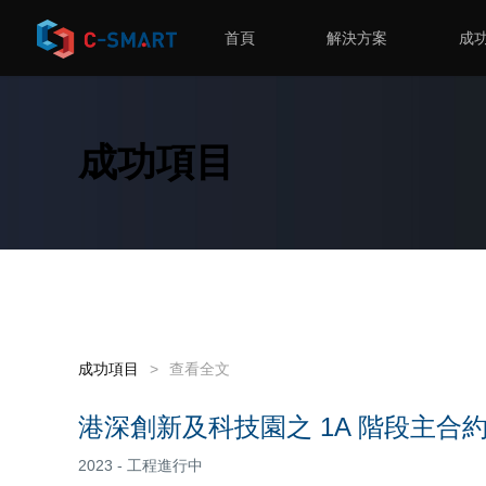
首頁
解決方案
成
成功項目
成功項目
>
查看全文
港深創新及科技園之 1A 階段主合
2023 - 工程進行中