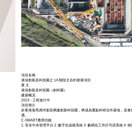
項目名稱
港深創新及科技園之 1A 階段主合約發展項目
業 主
港深創新及科技園（創科園）
建築概况
2023 - 工程進行中
項目簡介
於香港落馬洲河套區興建創新科技園，將成為重點科研合作基地，並會
遇。
C-SMART應用功能
1. 安全中央管理平台 2. 數字化追蹤系統 3. 數碼化工作許可證系統 4. 