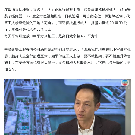
在啟德這個地盤，這名「工人」正執行巡視工作，它是建築巡檢機械人，頭頂安
裝了攝錄器，360 度全方位視頻監控、日夜巡邏、可自動定位、躲避障礙物，代
替工人檢查危險的工地「死角」，而這個批盪機械人，批盪力度達 20 至 30 公
斤，
單機可替代六至八名大工，
每天平均可完成 300 平方米施工，最高日效率超 660 平方米。
中國建築工程香港公司助理總經理邵瑞喆表示：「因為我們現在在地下室做的批
盪，牆身高度全部超過五米，如果傳統工人去做，要不就搭架，要不就坐升降台
施工，在安全方面也有很大隱患，這台機械人甚麼都不用，它自己是升降的，更
加安全。」