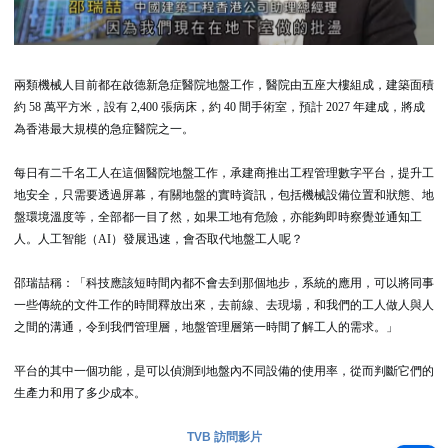
兩類機械人目前都在啟德新急症醫院地盤工作，醫院由五座大樓組成，建築面積
約 58 萬平方米，設有 2,400 張病床，約 40 間手術室，預計 2027 年建成，將成
為香港最大規模的急症醫院之一。
每日有二千名工人在這個醫院地盤工作，承建商推出工程管理數字平台，提升工
地安全，只需要透過屏幕，有關地盤的實時資訊，包括機械設備位置和狀態、地
盤環境溫度等，全部都一目了然，如果工地有危險，亦能夠即時察覺並通知工
人。
人工智能（AI）發展迅速，會否取代地盤工人呢？
邵瑞喆稱：「科技應該短時間內都不會去到那個地步，系統的應用，可以將同事
一些傳統的文件工作的時間釋放出來，去前線、去現場，和我們的工人做人與人
之間的溝通，令到我們管理層，地盤管理層第一時間了解工人的需求。」
平台的其中一個功能，是可以偵測到地盤內不同設備的使用率，從而判斷它們的
生產力和用了多少成本。
TVB 訪問影片